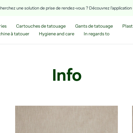
herchez une solution de prise de rendez-vous ? Découvrez l'applicatio
ies
Cartouches de tatouage
Gants de tatouage
Plast
hine à tatouer
Hygiene and care
In regards to
Info