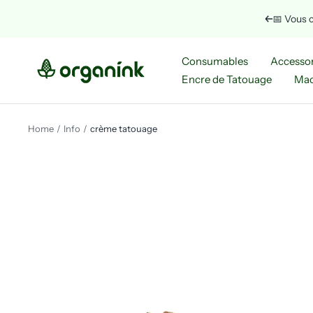
Skip
📅 Vous c
Previous
to
content
Organink
Consumables
Accessor
Encre de Tatouage
Mac
Home
Info
crème tatouage