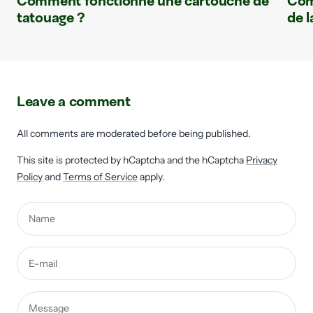
Comment fonctionne une cartouche de
Com
tatouage ?
de l
Leave a comment
All comments are moderated before being published.
This site is protected by hCaptcha and the hCaptcha
Privacy
Policy
and
Terms of Service
apply.
Name
E-mail
Message