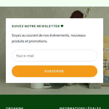
to
to
to
to
slide
slide
slide
slide
1
2
3
4
SUIVEZ NOTRE NEWSLETTER 🧡
Soyez au courant de nos évènements, nouveaux
produits et promotions.
Your e-mail
SUBSCRIBE
ORGANINK
INFORMATIONS LÉGALES