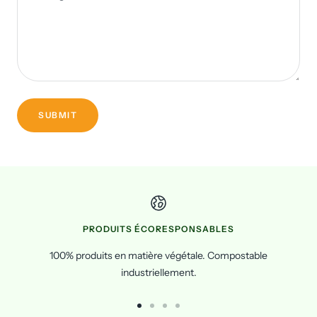
SUBMIT
PRODUITS ÉCORESPONSABLES
100% produits en matière végétale. Compostable
industriellement.
Go
Go
Go
Go