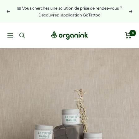
Skip
📅 Vous cherchez une solution de prise de rendez-vous ?
to
Previous
Next
Découvrez l'application GoTattoo
content
Organink
0
Navigation