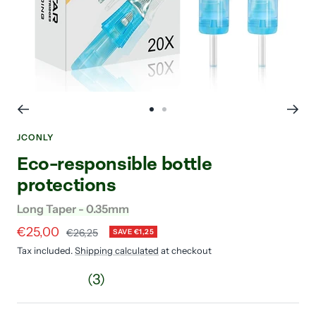
Go
Go
to
to
JCONLY
slide
slide
Eco-responsible bottle
1
2
protections
Long Taper - 0.35mm
Sale
€25,00
Regular
€26,25
SAVE €1,25
price
price
Tax included.
Shipping calculated
at checkout
(3)