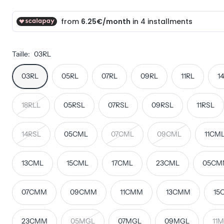
Taille:
03RL
03RL
05RL
07RL
09RL
11RL
1
18RLL
05RSL
07RSL
09RSL
11RSL
14RSL
05CML
07CML
09CML
11CM
13CML
15CML
17CML
23CML
05CM
07CMM
09CMM
11CMM
13CMM
15
23CMM
05MGL
07MGL
09MGL
11