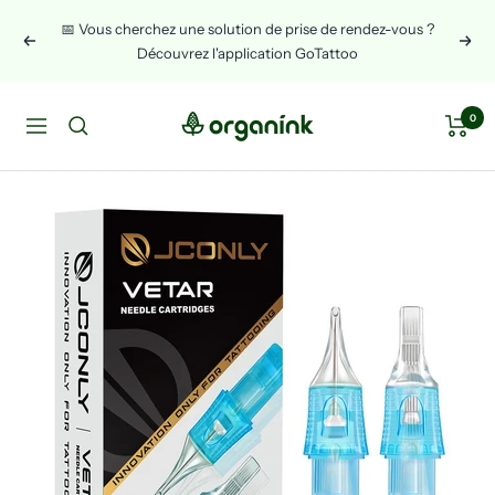
Skip
📅 Vous cherchez une solution de prise de rendez-vous ?
to
Previous
Next
Découvrez l'application GoTattoo
content
Organink
0
Navigation