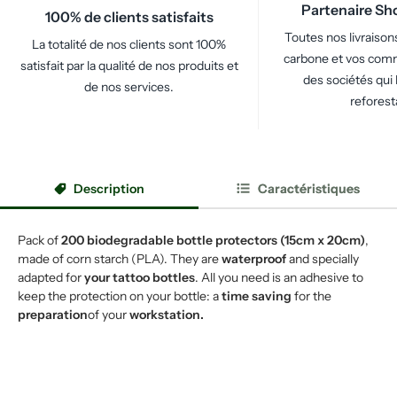
Partenaire Sh
100% de clients satisfaits
Toutes nos livraison
La totalité de nos clients sont 100%
carbone et vos com
satisfait par la qualité de nos produits et
des sociétés qui 
de nos services.
reforest
Description
Caractéristiques
Pack of
200 biodegradable bottle protectors (15cm x 20cm)
,
made of corn starch (PLA). They are
waterproof
and specially
adapted for
your tattoo bottles
. All you need is an adhesive to
keep the protection on your bottle: a
time saving
for the
preparation
of your
workstation.