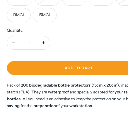
13MGL
15MGL
Quantity:
Decrease
Increase
quantity
quantity
ADD TO CART
Pack of
200 biodegradable bottle protectors (15cm x 20cm)
, ma
starch (PLA). They are
waterproof
and specially adapted for
your t
bottles
. All you need is an adhesive to keep the protection on your b
saving
for the
preparation
of your
workstation.