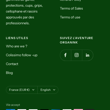
protections, cups, grips,
Terms of Sales
cellophane et rasoirs
approuvés par des
Terms of use
professionnels.
LIENS UTILES
SUIVEZ L'AVENTURE
ORGANINK
Who are we ?
Colissimo follow -up
Contact
Blog
Country/region
Language
France (EUR €)
English
We accept