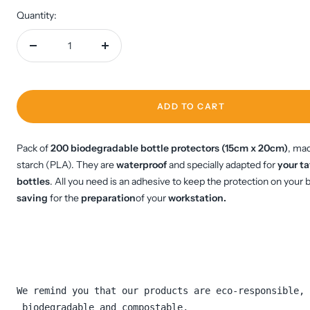
Quantity:
Decrease
Increase
quantity
quantity
ADD TO CART
Pack of
200 biodegradable bottle protectors (15cm x 20cm)
, ma
starch (PLA). They are
waterproof
and specially adapted for
your t
bottles
. All you need is an adhesive to keep the protection on your b
saving
for the
preparation
of your
workstation.
We remind you that our products are eco-responsible,
 biodegradable and compostable,