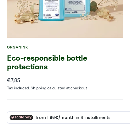
ORGANINK
Eco-responsible bottle
protections
Sale
€7,85
price
Tax included.
Shipping calculated
at checkout