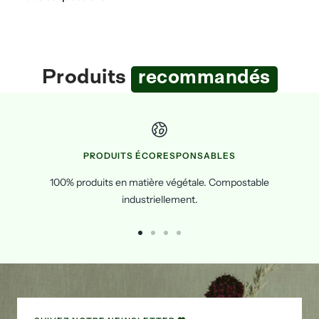
Produits
recommandés
PRODUITS ÉCORESPONSABLES
100% produits en matière végétale. Compostable
industriellement.
Go
Go
Go
Go
to
to
to
to
slide
slide
slide
slide
1
2
3
4