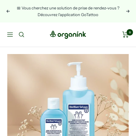
Skip
📅 Vous cherchez une solution de prise de rendez-vous ?
to
Previous
Next
Découvrez l'application GoTattoo
content
Organink
0
Navigation