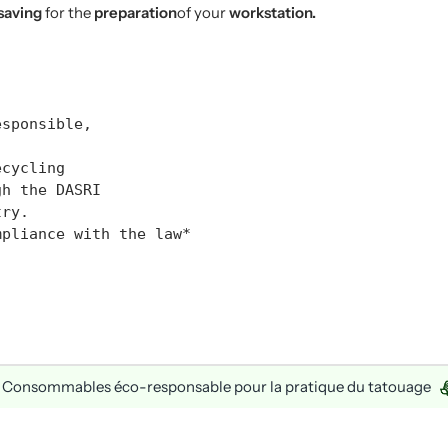
saving
for the
preparation
of your
workstation.
esponsible,
ecycling
gh the DASRI
try.
mpliance with the law*
mables éco-responsable pour la pratique du tatouage
Org