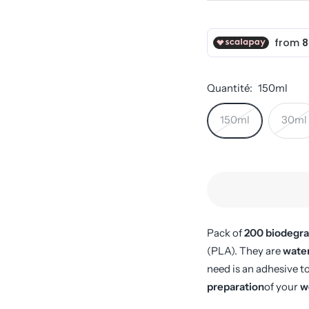
Quantité:
150ml
150ml
30ml
Pack of
200 biodegra
(PLA). They are
wate
need is an adhesive t
preparation
of your
wo