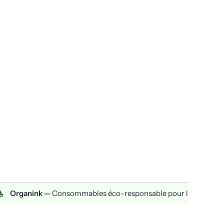
anink —
Consommables éco-responsable pour la pratique du ta