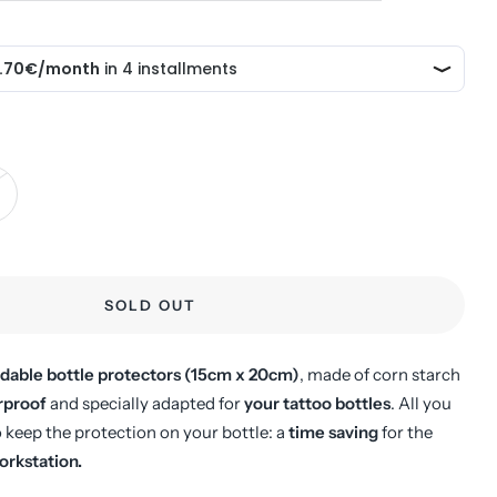
SOLD OUT
dable bottle protectors (15cm x 20cm)
, made of corn starch
rproof
and specially adapted for
your tattoo bottles
. All you
o keep the protection on your bottle: a
time saving
for the
rkstation.