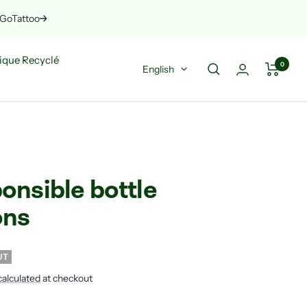
n GoTattoo
Next
ique Recyclé
0
Language
English
onsible bottle
ons
UT
calculated
at checkout