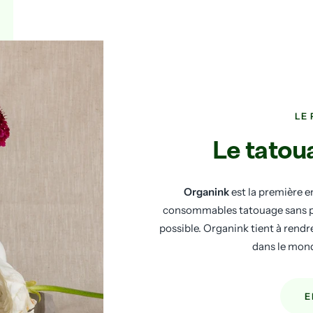
LE
Le tatou
Organink
est la première e
consommables tatouage sans pla
possible. Organink tient à rendr
dans le mon
E