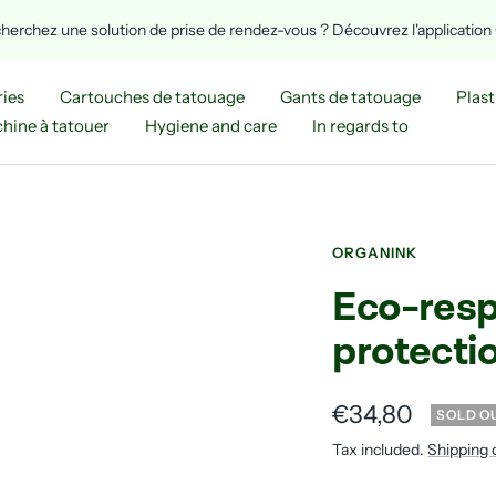
herchez une solution de prise de rendez-vous ? Découvrez l'applicatio
ies
Cartouches de tatouage
Gants de tatouage
Plast
hine à tatouer
Hygiene and care
In regards to
ORGANINK
Eco-resp
protecti
Sale
€34,80
SOLD O
Tax included.
Shipping 
price