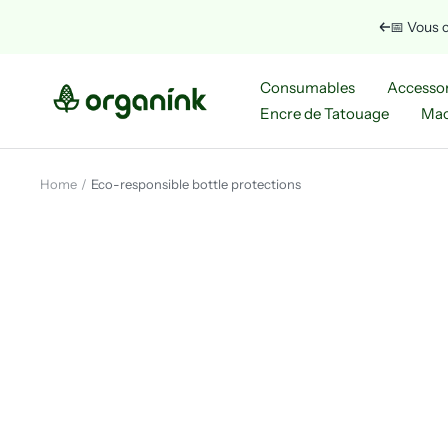
Skip
📅 Vous c
Previous
to
content
Organink
Consumables
Accessor
Encre de Tatouage
Mac
Home
Eco-responsible bottle protections