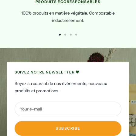
PRODUITS ÉCORESPONSABLES
100% produits en matière végétale. Compostable
industriellement.
Go
Go
Go
Go
to
to
to
to
slide
slide
slide
slide
1
2
3
4
SUIVEZ NOTRE NEWSLETTER 🧡
Soyez au courant de nos évènements, nouveaux
produits et promotions.
Your e-mail
SUBSCRIBE