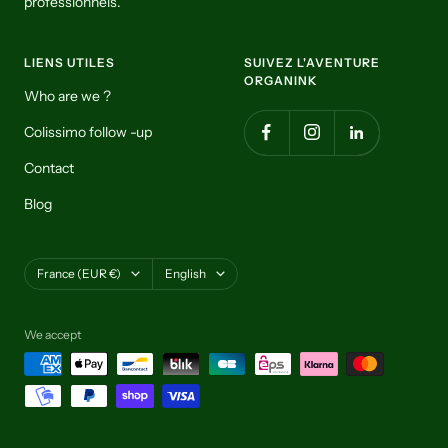
professionnels.
LIENS UTILES
SUIVEZ L'AVENTURE
ORGANINK
Who are we ?
Colissimo follow -up
Contact
Blog
Country/region
Language
France (EUR €)
English
We accept