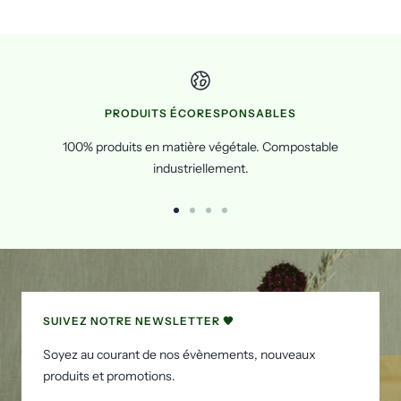
PRODUITS ÉCORESPONSABLES
100% produits en matière végétale. Compostable
industriellement.
Go
Go
Go
Go
to
to
to
to
slide
slide
slide
slide
1
2
3
4
SUIVEZ NOTRE NEWSLETTER 🧡
Soyez au courant de nos évènements, nouveaux
produits et promotions.