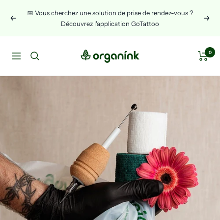
Skip
📅 Vous cherchez une solution de prise de rendez-vous ?
to
Previous
Next
Découvrez l'application GoTattoo
content
Organink
0
Navigation